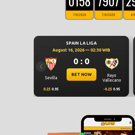
0158
7907
2
7/8/2026
7/8/2026
6/
UEFA CHAMPIONS LEAGUE QUALIFIERS
August 12, 2026 — 01:30 WIB
0 : 0
Previous
BET NOW
SK Sturm
Fenerbahce
Graz
-0.5
0.95
0.5
0.87