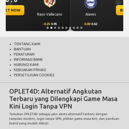
Previous
Next
BET NOW
Alaves
Getafe
0.00
0.62
0.00
-0.72
TENTANG KAMI
BANTUAN
PERATURAN
INFORMASI BANK
HUBUNGI KAMI
KEBIJAKAN PRIVASI
PERSETUJUAN COOKIES
OPLET4D: Alternatif Angkutan
Terbaru yang Dilengkapi Game Masa
Kini Login Tanpa VPN
Temukan
OPLET4D
sebagai jalur akses alternatif terbaru dengan
tampilan modern, login tanpa VPN, pilihan game masa kini, dan panduan
brand yang mudah diikuti.