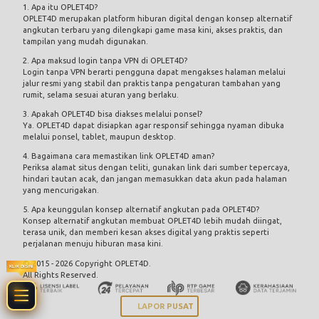
1. Apa itu OPLET4D?
OPLET4D merupakan platform hiburan digital dengan konsep alternatif
angkutan terbaru yang dilengkapi game masa kini, akses praktis, dan
tampilan yang mudah digunakan.
2. Apa maksud login tanpa VPN di OPLET4D?
Login tanpa VPN berarti pengguna dapat mengakses halaman melalui
jalur resmi yang stabil dan praktis tanpa pengaturan tambahan yang
rumit, selama sesuai aturan yang berlaku.
3. Apakah OPLET4D bisa diakses melalui ponsel?
Ya. OPLET4D dapat disiapkan agar responsif sehingga nyaman dibuka
melalui ponsel, tablet, maupun desktop.
4. Bagaimana cara memastikan link OPLET4D aman?
Periksa alamat situs dengan teliti, gunakan link dari sumber tepercaya,
hindari tautan acak, dan jangan memasukkan data akun pada halaman
yang mencurigakan.
5. Apa keunggulan konsep alternatif angkutan pada OPLET4D?
Konsep alternatif angkutan membuat OPLET4D lebih mudah diingat,
terasa unik, dan memberi kesan akses digital yang praktis seperti
perjalanan menuju hiburan masa kini.
© 2015 - 2026 Copyright OPLET4D.
KLIK DISINI
All Rights Reserved.
LAPOR PUSAT