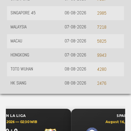
SINGAPORE 45
06-08-2026
2985
MALAYSIA
07-08-2026
7218
MACAU
07-08-2026
5825
HONGKONG
07-08-2026
9943
TOTO WUHAN
08-08-2026
4280
HK SIANG
08-08-2026
2476
SPAIN LA LIGA
August 16, 2026 — 00:30 WIB
0 : 0