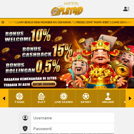
4D !!! CLAIM BONUS NEW MEMBER MU SEKARANG !! | PROSES CEPAT TANPA RIBET | GAME DENGAN WINRATE
TOGEL
SLOT
LIVE CASINO
SPORT
ARCADE
SABU