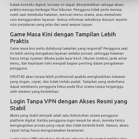
Dalam konteks digital, konsep ini dapat diterjemahkan sebagai akses
praktis menuju berbagai fitur hiburan. Pengguna tidak perlu merasa
rumit saat membuka halaman, mencari menu utama, atau memahami
cara menggunakan layanan. Semua informasi sebaiknya disusun seperti
rute perjalanan yang jelas dari awal sampai tujuan.
Game Masa Kini dengan Tampilan Lebih
Praktis
Game masa kini perlu didukung tampilan yang responsif. Pengguna saat
ini lebih sering mengakses layanan melalui ponsel, sehingga halaman
harus tetap nyaman dibuka pada layar kecil. Ukuran tombol, jarak antar
menu, dan kejelasan teks menjadi bagian penting dalam pengalaman
pengguna.
OPLET4D akan terasa lebih profesional apabila menghadirkan halaman
yang ringan, cepat, dan tidak terlalu padat. Tampilan yang sederhana
dapat membantu pengguna fokus pada fitur utama tanpa terganggu
oleh elemen yang berlebihan.
Login Tanpa VPN dengan Akses Resmi yang
Stabil
Akses yang stabil menjadi salah satu kebutuhan utama pengguna
platform digital. Ketika pengguna ingin masuk ke akun, mereka tentu
menginginkan proses yang cepat dan tidak berbelit-belit. Namun, akses
cepat tetap harus mengutamakan keamanan.
Login tanpa VPN sebaiknya dipahami sebagai akses normal melalui jalur