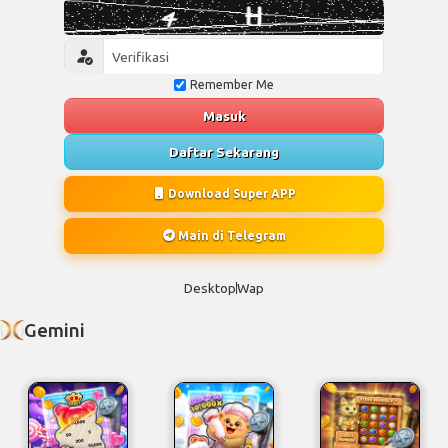
Remember Me
Masuk
Daftar Sekarang
Download Super APP
Main di Telegram
Desktop
Wap
Gemini