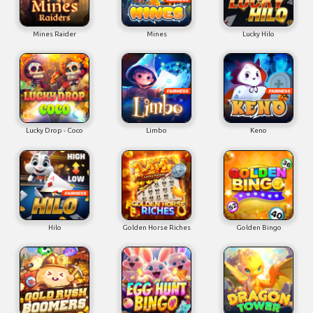
Mines Raider
Mines
Lucky Hilo
Lucky Drop - Coco
Limbo
Keno
Hilo
Golden Horse Riches
Golden Bingo