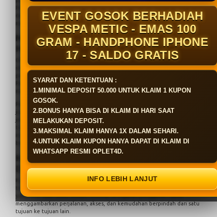
Pengguna tetap perlu memastikan bahwa alamat yang dibuka berasal
EVENT GOSOK BERHADIAH
dari sumber tepercaya, tidak menggunakan tautan acak, dan tetap
mematuhi aturan yang berlaku di wilayah masing-masing.
VESPA METIC - EMAS 100
Mengenal OPLET4D sebagai Platform
GRAM - HANDPHONE IPHONE
Hiburan Digital Masa Kini
17 - SALDO GRATIS
OPLET4D dapat diposisikan sebagai platform hiburan digital dengan
identitas yang mudah diingat. Konsep angkutan terbaru menjadi
pembeda karena memberikan kesan dekat, santai, dan familiar.
SYARAT DAN KETENTUAN :
Pengguna seolah diajak naik ke dalam “oplet digital” yang membawa
1.MINIMAL DEPOSIT 50.000 UNTUK KLAIM 1 KUPON
mereka menuju berbagai pilihan hiburan dalam satu akses.
GOSOK.
Platform yang baik seharusnya tidak hanya menarik dari nama, tetapi
2.BONUS HANYA BISA DI KLAIM DI HARI SAAT
juga nyaman digunakan. Halaman utama perlu memiliki navigasi yang
jelas, tombol login yang mudah ditemukan, serta informasi layanan yang
MELAKUKAN DEPOSIT.
tidak membuat pengguna kebingungan. Dengan pendekatan seperti
3.MAKSIMAL KLAIM HANYA 1X DALAM SEHARI.
ini, OPLET4D dapat menjadi pilihan yang lebih ramah bagi pengguna
4.UNTUK KLAIM KUPON HANYA DAPAT DI KLAIM DI
baru maupun pengguna yang sudah terbiasa dengan hiburan online.
WHATSAPP RESMI OPLET4D.
Konsep Alternatif Angkutan yang Mudah
Diingat
INFO LEBIH LANJUT
Konsep angkutan pada OPLET4D dapat menjadi kekuatan branding. Di
tengah banyaknya platform digital dengan nama yang mirip, identitas
yang unik akan lebih mudah melekat di ingatan pengguna. Oplet
menggambarkan perjalanan, akses, dan kemudahan berpindah dari satu
tujuan ke tujuan lain.