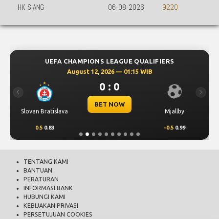
HK SIANG
06-08-2026
9220
UEFA CHAMPIONS LEAGUE QUALIFIERS
August 12, 2026 — 01:15 WIB
0 : 0
Previous
Next
BET NOW
Slovan Bratislava
Mjallby
0.5
0.83
-0.5
0.99
TENTANG KAMI
BANTUAN
PERATURAN
INFORMASI BANK
HUBUNGI KAMI
KEBIJAKAN PRIVASI
PERSETUJUAN COOKIES