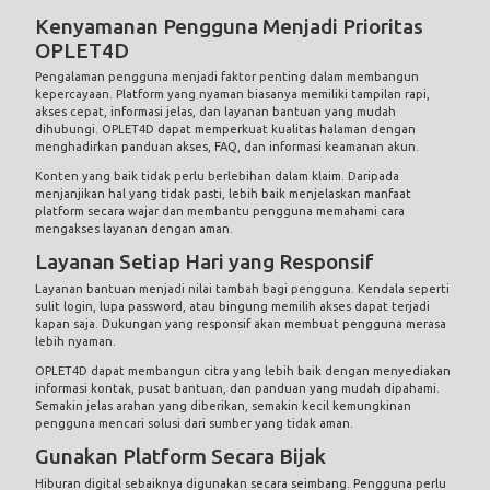
Kenyamanan Pengguna Menjadi Prioritas
OPLET4D
Pengalaman pengguna menjadi faktor penting dalam membangun
kepercayaan. Platform yang nyaman biasanya memiliki tampilan rapi,
akses cepat, informasi jelas, dan layanan bantuan yang mudah
dihubungi. OPLET4D dapat memperkuat kualitas halaman dengan
menghadirkan panduan akses, FAQ, dan informasi keamanan akun.
Konten yang baik tidak perlu berlebihan dalam klaim. Daripada
menjanjikan hal yang tidak pasti, lebih baik menjelaskan manfaat
platform secara wajar dan membantu pengguna memahami cara
mengakses layanan dengan aman.
Layanan Setiap Hari yang Responsif
Layanan bantuan menjadi nilai tambah bagi pengguna. Kendala seperti
sulit login, lupa password, atau bingung memilih akses dapat terjadi
kapan saja. Dukungan yang responsif akan membuat pengguna merasa
lebih nyaman.
OPLET4D dapat membangun citra yang lebih baik dengan menyediakan
informasi kontak, pusat bantuan, dan panduan yang mudah dipahami.
Semakin jelas arahan yang diberikan, semakin kecil kemungkinan
pengguna mencari solusi dari sumber yang tidak aman.
Gunakan Platform Secara Bijak
Hiburan digital sebaiknya digunakan secara seimbang. Pengguna perlu