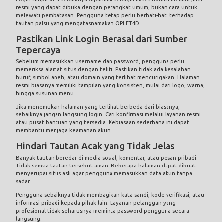
resmi yang dapat dibuka dengan perangkat umum, bukan cara untuk
melewati pembatasan. Pengguna tetap perlu berhati-hati terhadap
tautan palsu yang mengatasnamakan OPLET4D.
Pastikan Link Login Berasal dari Sumber
Tepercaya
Sebelum memasukkan username dan password, pengguna perlu
memeriksa alamat situs dengan teliti. Pastikan tidak ada kesalahan
huruf, simbol aneh, atau domain yang terlihat mencurigakan. Halaman
resmi biasanya memiliki tampilan yang konsisten, mulai dari logo, warna,
hingga susunan menu.
Jika menemukan halaman yang terlihat berbeda dari biasanya,
sebaiknya jangan langsung login. Cari konfirmasi melalui layanan resmi
atau pusat bantuan yang tersedia. Kebiasaan sederhana ini dapat
membantu menjaga keamanan akun.
Hindari Tautan Acak yang Tidak Jelas
Banyak tautan beredar di media sosial, komentar, atau pesan pribadi.
Tidak semua tautan tersebut aman. Beberapa halaman dapat dibuat
menyerupai situs asli agar pengguna memasukkan data akun tanpa
sadar.
Pengguna sebaiknya tidak membagikan kata sandi, kode verifikasi, atau
informasi pribadi kepada pihak lain. Layanan pelanggan yang
profesional tidak seharusnya meminta password pengguna secara
langsung.